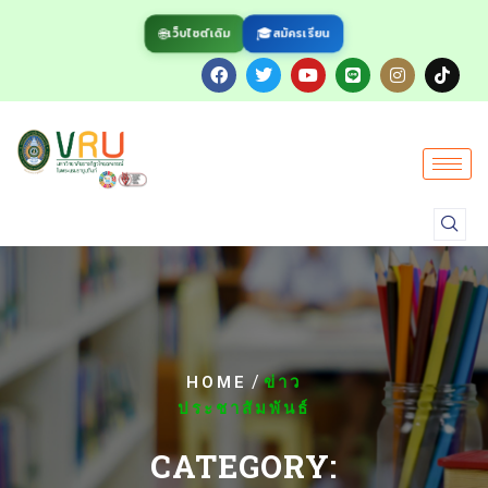
🌐
🎓
สมัครเรียน
เว็บไซต์เดิม
/
HOME
ข่าว
ประชาสัมพันธ์
CATEGORY: