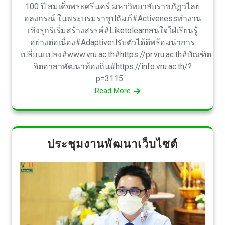
100 ปี สมเด็จพระศรีนคร์ มหาวิทยาลัยราชภัฏวไลย
อลงกรณ์ ในพระบรมราชูปถัมภ์#Activenessทำงาน
เชิงรุกริเริ่มสร้างสรรค์#Liketolearnสนใจใฝ่เรียนรู้
อย่างต่อเนื่อง#Adaptiveปรับตัวได้ดีพร้อมนำการ
เปลี่ยนแปลง#www.vru.ac.th#https://pr.vru.ac.th#บัณฑิต
จิตอาสาพัฒนาท้องถิ่น#https://info.vru.ac.th/?
p=3115 ...
Read More
ประชุมงานพัฒนาเว็บไซต์