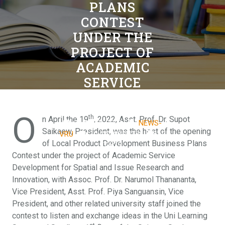
PLANS
CONTEST
UNDER THE
PROJECT OF
ACADEMIC
SERVICE
DEVELOPMENT
O
th
n April the 19
, 2022, Asst. Prof. Dr. Supot
21 APRIL 2022
NEWS-
Saikaew, President, was the host of the opening
VRU
0 COMMENTS
0
of Local Product Development Business Plans
TAGS
Contest under the project of Academic Service
Development for Spatial and Issue Research and
Innovation, with Assoc. Prof. Dr. Narumol Thanananta,
Vice President, Asst. Prof. Piya Sanguansin, Vice
President, and other related university staff joined the
contest to listen and exchange ideas in the Uni Learning