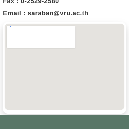
Fax : 0-2529-2580
Email : saraban@vru.ac.th​