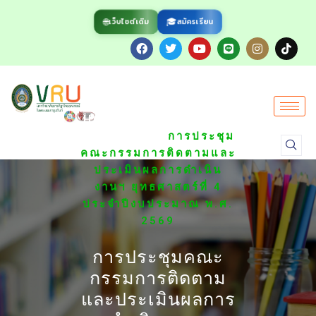
🌐
🎓
สมัครเรียน
เว็บไซต์เดิม
/
HOME
ข่าวกิจกรรมของ
/
มหาวิทยาลัย
การประชุม
คณะกรรมการติดตามและ
ประเมินผลการดำเนิน
งานฯ ยุทธศาสตร์ที่ 4
ประจำปีงบประมาณ พ.ศ.
2569
การประชุมคณะ
กรรมการติดตาม
และประเมินผลการ