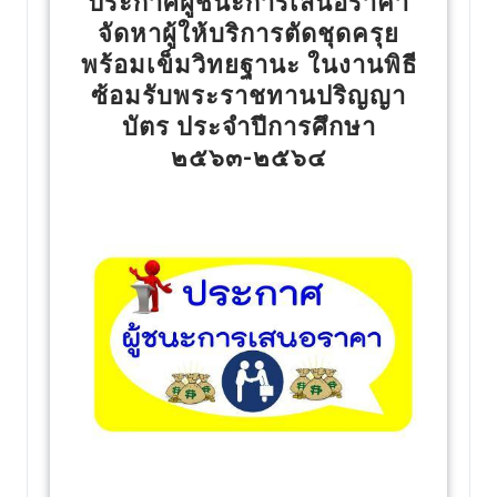
ประกาศผู้ชนะการเสนอราคา
จัดหาผู้ให้บริการตัดชุดครุย
พร้อมเข็มวิทยฐานะ ในงานพิธี
ซ้อมรับพระราชทานปริญญา
บัตร ประจำปีการศึกษา
๒๕๖๓-๒๕๖๔