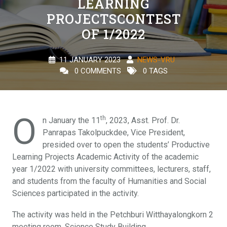
LEARNING
PROJECTSCONTEST
OF 1/2022
11 JANUARY 2023
NEWS-VRU
0 COMMENTS
0 TAGS
O
th
n January the 11
, 2023, Asst. Prof. Dr.
Panrapas Takolpuckdee, Vice President,
presided over to open the students’ Productive
Learning Projects Academic Activity of the academic
year 1/2022 with university committees, lecturers, staff,
and students from the faculty of Humanities and Social
Sciences participated in the activity.
The activity was held in the Petchburi Witthayalongkorn 2
meeting room, Science Study Building.