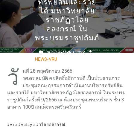
ทรัพย์สินและราย
ได้ มหาวิทยาลัย
ราชภัฏวไลย
อลงกรณ์ ใน
พระบรมราชูปถัมภ์
28 NOVEMBER 2023
NEWS-VRU
0 COMMENTS
0 TAGS
วั
นที่ 28 พฤศจิกายน 2566
รศ.ดร.สมบัติ คชสิทธิ์อธิการบดี เป็นประธานการ
ประชุมคณะกรรมการดำเนินงานบริหารทรัพย์สิน
และรายได้ มหาวิทยาลัยราชภัฏวไลยอลงกรณ์ ในพระบรม
ราชูปถัมภ์ครั้งที่ 9/2566 ณ ห้องประชุมเพชรบริหาร ชั้น 3
อาคาร 100ปี สมเด็จพระศรีนครินทร์
#vru #valaya #วไลยอลงกรณ์