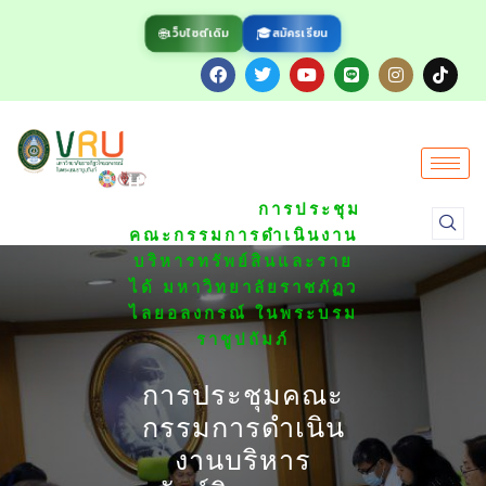
🌐
🎓
สมัครเรียน
เว็บไซต์เดิม
/
HOME
ข่าวกิจกรรมของ
/
มหาวิทยาลัย
การประชุม
คณะกรรมการดำเนินงาน
บริหารทรัพย์สินและราย
ได้ มหาวิทยาลัยราชภัฏว
ไลยอลงกรณ์ ในพระบรม
ราชูปถัมภ์
การประชุมคณะ
กรรมการดำเนิน
งานบริหาร