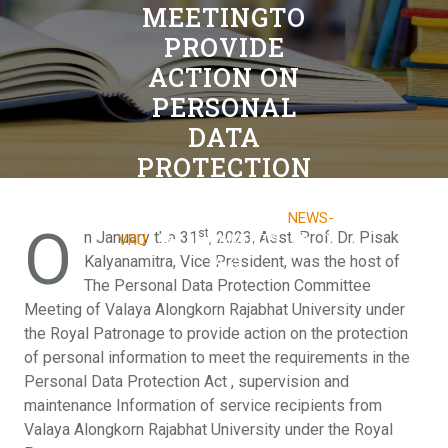
MEETINGTO
PROVIDE
ACTION ON
PERSONAL
DATA
PROTECTION
1 FEBRUARY 2023
NEWS-
O
st
n January the 31
, 2023, Asst. Prof. Dr. Pisak
VRU
0 COMMENTS
0
Kalyanamitra, Vice President, was the host of
TAGS
The Personal Data Protection Committee
Meeting of Valaya Alongkorn Rajabhat University under
the Royal Patronage to provide action on the protection
of personal information to meet the requirements in the
Personal Data Protection Act , supervision and
maintenance Information of service recipients from
Valaya Alongkorn Rajabhat University under the Royal