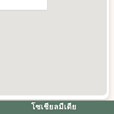
09
าณ
Jul
06
กร
็ง
Jul
าร
วิต
06
Aug
โซเชียลมีเดีย