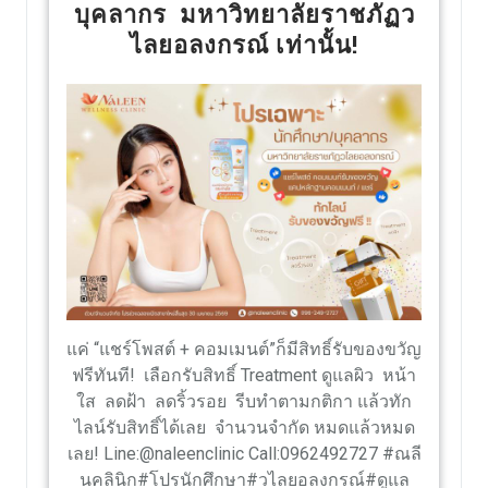
บุคลากร มหาวิทยาลัยราชภัฏว
ไลยอลงกรณ์ เท่านั้น!
แค่ “แชร์โพสต์ + คอมเมนต์”ก็มีสิทธิ์รับของขวัญ
ฟรีทันที! เลือกรับสิทธิ์ Treatment ดูแลผิว หน้า
ใส ลดฝ้า ลดริ้วรอย รีบทำตามกติกา แล้วทัก
ไลน์รับสิทธิ์ได้เลย จำนวนจำกัด หมดแล้วหมด
เลย! Line:@naleenclinic Call:0962492727 #ณลี
นคลินิก#โปรนักศึกษา#วไลยอลงกรณ์#ดูแล