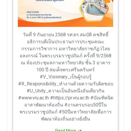
วันที่ 9 กันยายน 2568 รศ.ดร.สมบัติ คชสิทธิ์
อธิการบดีเป็นประธานการประชุมคณะ
กรรมการวิชาการ มหาวิทยาลัยราชภัฏวไลย
อลงกรณ์ ในพระบรมราชูปถัมภ์ ครั้งที่ 9/2568
ณ ห้องประชุมสภามหาวิทยาลัย ชั้น 3 อาคาร
100 ปี สมเด็จพระศรีนครินทร์
#V_Visionary_เป็นผู้รอบรู้
#R_Responsibility_ทำงานด้วยความรับผิดชอบ
#U_Unity_ความเป็นอันหนึ่งอันเดียวกัน
#www.vru.ac.th #https://pr.vru.ac.th #บัณฑิตจิต
อาสาพัฒนาท้องถิ่น #งานครบรอบ50ปีใน
พระบรมราชูปถัมภ์ #50ปีมหาวิทยาลัยเพื่อการ
พัฒนาท้องถิ่นอย่างยั่งยืน
Read More