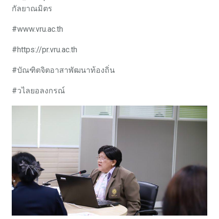
กัลยาณมิตร
#www.vru.ac.th
#https://pr.vru.ac.th
#บัณฑิตจิตอาสาพัฒนาท้องถิ่น
#วไลยอลงกรณ์