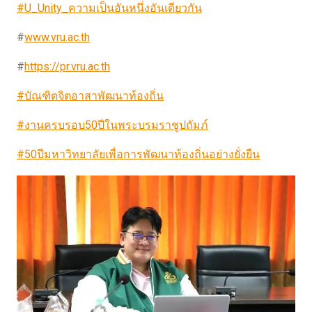
#U_Unity_ความเป็นอันหนึ่งอันเดียวกัน
#
www.vru.ac.th
#
https://pr.vru.ac.th
#บัณฑิตจิตอาสาพัฒนาท้องถิ่น
#งานครบรอบ50ปีในพระบรมราชูปถัมภ์
#50ปีมหาวิทยาลัยเพื่อการพัฒนาท้องถิ่นอย่างยั่งยืน