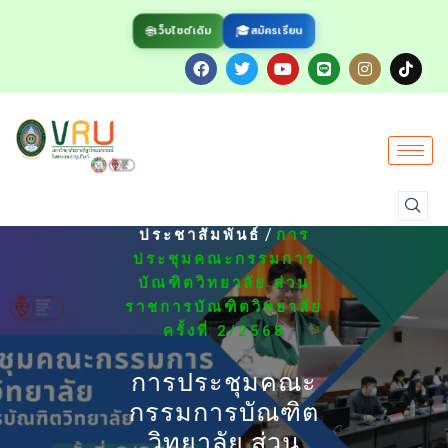
🌐
🎓
สมัครเรียน
เว็บไซต์เดิม
/
HOME
ข่าว
/
ประชาสัมพันธ์
การ
ประชุมคณะกรรมการ
บัณฑิตวิทยาลัย ส่วน
ราชการบัณฑิตวิทยาลัย
ครั้งที่ 2/2568
การประชุมคณะ
กรรมการบัณฑิต
วิทยาลัย ส่วน