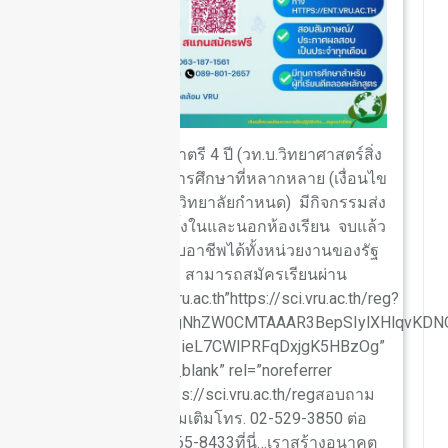
หลักสูตรปริญญาตรี 4 ปี (วท.บ.วิทยาศาสตร์สิ่ง
แวดล้อม) มีทุนการศึกษาที่หลากหลาย (เงื่อนไข
เป็นไปตามที่มหาวิทยาลัยกำหนด) มีกิจกรรมส่ง
เสริมการเรียนรู้ทั้งในและนอกห้องเรียน จบแล้ว
สามารถประกอบอาชีพได้ทั้งหน่วยงานของรัฐ
และเอกชน สามารถสมัครเรียนผ่าน
ทาง https://ent.vru.ac.th”https://sci.vru.ac.th/reg?
fbclid=IwZXh0bgNhZW0CMTAAAR3BepSIylXHlqvKDN
C7c_TwaI_aem_ieL7CWlPRFqDxjgK5HBzOg”
target=”_blank” rel=”noreferrer
noopener”>https://sci.vru.ac.th/regสอบถาม
รายละเอียดเพิ่มเติมโทร. 02-529-3850 ต่อ
161หรือ 092-265-8433ที่นี่…เราสร้างอนาคต