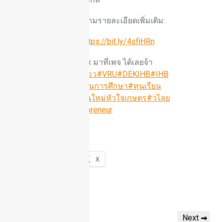
สนใจสมัครหรือสอบถามรายละเอียดเพิ่มเติม:
สมัครออนไลน์ได้ที่:
https://bit.ly/4sfiHRn
สอบถามทักแชท Inbox มาที่เพจ ได้เลยจ้า
#บัณฑิตพันธ์ใหม่
#สปอว
#VRU
#DEKIHB
#IHB
#IHBCIM
#DEKIHB
#ทุนการศึกษา
#ทุนเรียน
ฟรี
#DekVRU69
#คนรุ่นใหม่หัวใจเกษตร
#วไลย
อลงกรณ์
#SmartEntrepreneur
ผู้เข้าชม:
609
Share this:
Facebook
X
Previous
Next