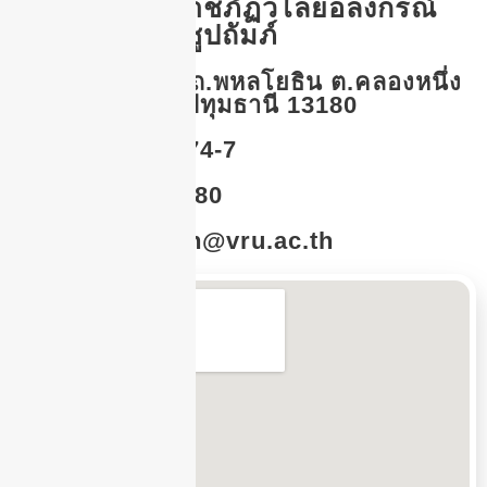
มหาวิทยาลัยราชภัฏวไลยอลงกรณ์
ในพระบรมราชูปถัมภ์
เลขที่ 1 หมู่ที่ 20 ถ.พหลโยธิน ต.คลองหนึ่ง
อ.คลองหลวง จ.ปทุมธานี 13180​
Tel : 0-2529-0674-7
Fax : 0-2529-2580
Email : saraban@vru.ac.th​