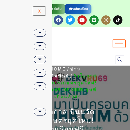
🌐
🎓
สมัครเรียน
เว็บไซต์เดิม
X
/
HOME
ข่าว
/
ประชาสัมพันธ์
ว้าโอกาส
เป็นนวัตกรเกษตรยุคใหม่!
ทุนเรียนฟรี DEKIHB รุ่นที่
2 เปิดแล้วจ้า
ว้าโอกาสเป็นนวัต
กรเกษตรยุคใหม่!
ทุนเรียนฟรี