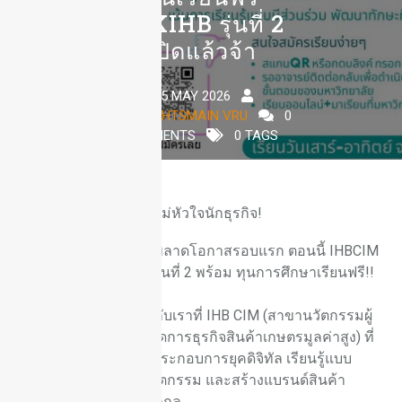
DEKIHB รุ่นที่ 2
เปิดแล้วจ้า
5 MAY 2026
HIGHLIGHTSMAIN VRU
0
COMMENTS
0 TAGS
ส
านฝันคนรุ่นใหม่หัวใจนักธุรกิจ!
สำหรับใครที่พลาดโอกาสรอบแรก ตอนนี้ IHBCIM
เปิดรับสมัครนักศึกษารุ่นที่ 2 พร้อม ทุนการศึกษาเรียนฟรี!!
(จำนวนจำกัด)
มาเป็นครอบครัวเดียวกับเราที่ IHB CIM (สาขานวัตกรรมผู้
ประกอบการและการจัดการธุรกิจสินค้าเกษตรมูลค่าสูง) ที่
นี่เราสอนให้คุณเป็นผู้ประกอบการยุคดิจิทัล เรียนรู้แบบ
ลงมือทำจริง คิดค้นนวัตกรรม และสร้างแบรนด์สินค้า
เกษตรให้ปังในระดับสากล