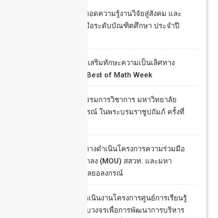
โครงการการถ่ายทอดความรู้งานวิจัยสู่สังคม และ
ส่งเสริมความร่วมมือระดับบัณฑิตศึกษา ประจำปี
2569
กิจกรรมสัปดาห์ส่งเสริมทักษะความเป็นเลิศทาง
คณิตศาสตร์ The Best of Math Week
การประชุมคณะกรรมการวิชาการ มหาวิทยาลัย
ราชภัฏวไลยอลงกรณ์ ในพระบรมราชูปถัมภ์ ครั้งที่
8/2569
ประชุมหารือแนวทางดำเนินโครงการความร่วมมือ
ภายใต้บันทึกข้อตกลง (MOU) สสวท. และมหา
วิทยาลัยราชภัฏวไลยอลงกรณ์
การประชุม การดำเนินงานโครงการศูนย์การเรียนรู้
และพัฒนาข้าวครบวงจรเพื่อการพัฒนาการบริหาร