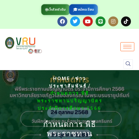
🌐
🎓
สมัครเรียน
เว็บไซต์เดิม
/
HOME
ข่าว
/
ประชาสัมพันธ์
กำหนดการ พิธี
พระราชทานปริญญาบัตร
ประจำปีการศึกษา 2566
กำหนดการ พิธี
พระราชทาน