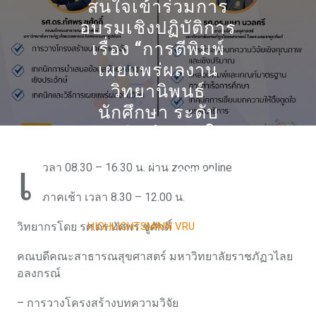
สนใจเข้าร่วมการ
อบรมเชิงปฏิบัติการ
เรื่อง “การตีพิมพ์
เผยแพร่ผลงาน
วิทยานิพนธ์
นักศึกษา ระดับ
บัณฑิตศึกษา” ใน
วันอาทิตย์ที่ 7
เ
วลา 08.30 – 16.30 น. ผ่าน zoom online
มิถุนายน 2569
ภาคเช้า เวลา 8.30 – 12.00 น.
24 APRIL 2026
วิทยากรโดย รศ.ดร.ทัศพร ชูศักดิ์
HIGHLIGHTSMAIN VRU
0
COMMENTS
0 TAGS
คณบดีคณะสาธารณสุขศาสตร์ มหาวิทยาลัยราชภัฏวไลย
อลงกรณ์
– การวางโครงสร้างบทความวิจัย