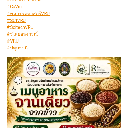
#CuVru
#คหกรรมศาสตร์VRU
#SCIVRU
#ScitechVRU
#วไลยอลงกรณ์
#VRU
#ปทุมธานี