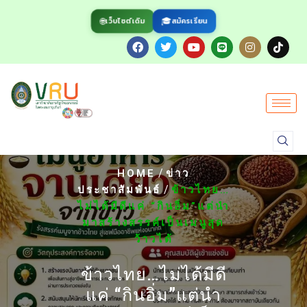
🌐
🎓
สมัครเรียน
เว็บไซต์เดิม
/
HOME
ข่าว
/
ประชาสัมพันธ์
ข้าวไทย…
ไม่ได้มีดีแค่ “กินอิ่ม”แต่นำ
มาสร้างสรรค์เป็นเมนูสุด
ว้าวได้
ข้าวไทย…ไม่ได้มีดี
แค่ “กินอิ่ม”แต่นำ