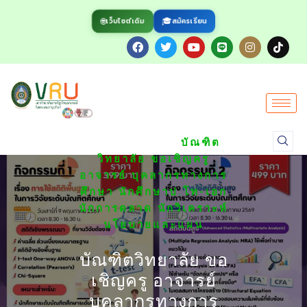
🌐
🎓
สมัครเรียน
เว็บไซต์เดิม
/
HOME
ข่าว
/
ประชาสัมพันธ์
บัณฑิต
วิทยาลัย ขอเชิญครู
อาจารย์ บุคลากรทางการ
ศึกษา นักศึกษาป.โท-เอก
นักการตลาด นักวิเคราะห์
นโยบายและแผน
บัณฑิตวิทยาลัย ขอ
เชิญครู อาจารย์
บุคลากรทางการ