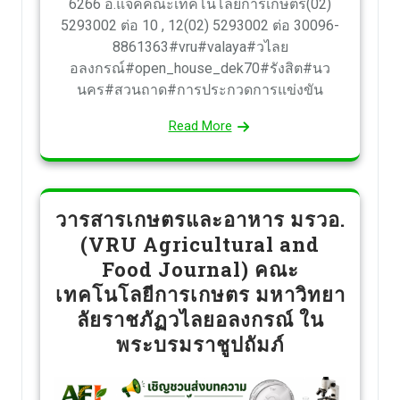
6266 อ.แจ็คคณะเทคโนโลยีการเกษตร(02)
5293002 ต่อ 10 , 12(02) 5293002 ต่อ 30096-
8861363#vru#valaya#วไลย
อลงกรณ์#open_house_dek70#รังสิต#นว
นคร#สวนถาด#การประกวดการแข่งขัน
Read More
วารสารเกษตรและอาหาร มรวอ.
(VRU Agricultural and
Food Journal) คณะ
เทคโนโลยีการเกษตร มหาวิทยา
ลัยราชภัฏวไลยอลงกรณ์ ใน
พระบรมราชูปถัมภ์