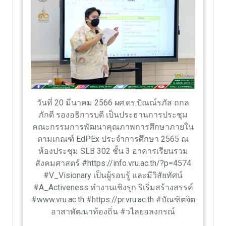
วันที่ 20 มีนาคม 2566 ผศ.ดร.ปัณณ์รภัส ถกล
ภักดี รองอธิการบดี เป็นประธานการประชุม
คณะกรรมการพัฒนาคุณภาพการศึกษาภายใน
ตามเกณฑ์ EdPEx ประจำการศึกษา 2565 ณ
ห้องประชุม SLB 302 ชั้น 3 อาคารเรียนรวม
สังคมศาสตร์ #https://info.vru.ac.th/?p=4574
#V_Visionary เป็นผู้รอบรู้ และมีวิสัยทัศน์
#A_Activeness ทำงานเชิงรุก ริเริ่มสร้างสรรค์
#www.vru.ac.th #https://pr.vru.ac.th #บัณฑิตจิต
อาสาพัฒนาท้องถิ่น #วไลยอลงกรณ์